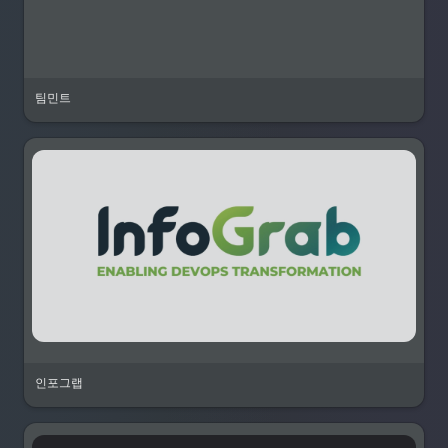
팀민트
인포그랩