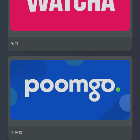
왓챠
두핸즈