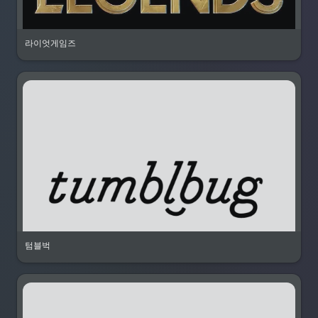
라이엇게임즈
텀블벅