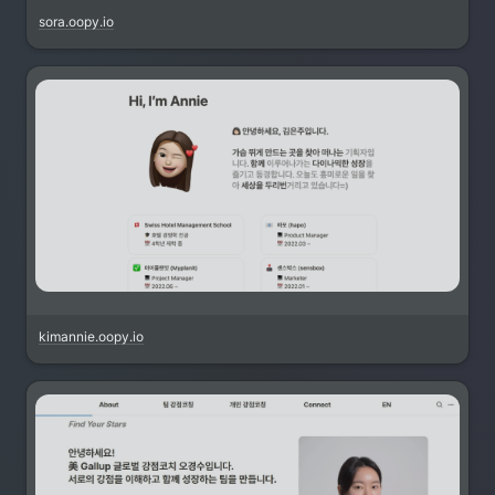
sora.oopy.io
kimannie.oopy.io