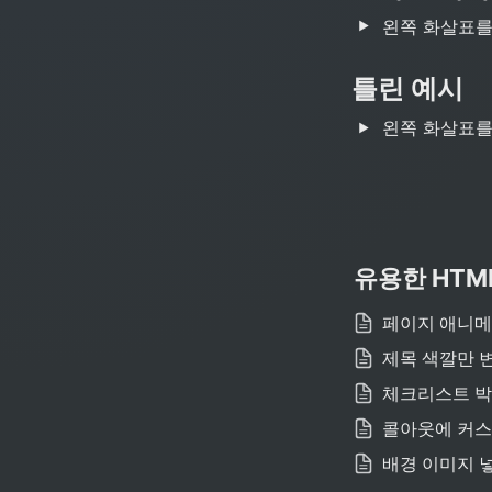
왼쪽 화살표를
틀린 예시
왼쪽 화살표를
유용한 HTM
페이지 애니메이
제목 색깔만 
체크리스트 박
콜아웃에 커스
배경 이미지 넣