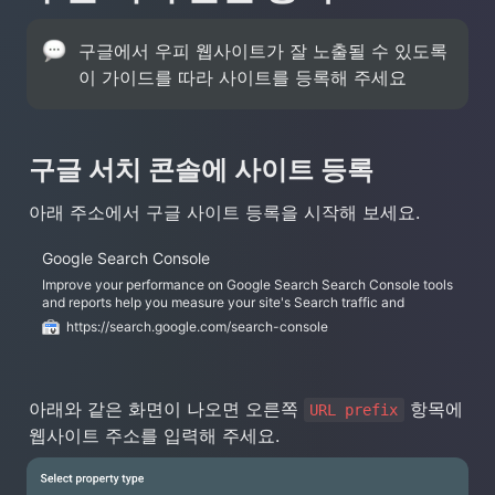
구글에서 우피 웹사이트가 잘 노출될 수 있도록 
이 가이드를 따라 사이트를 등록해 주세요
구글 서치 콘솔에 사이트 등록
아래 주소에서 구글 사이트 등록을 시작해 보세요.
Google Search Console
Improve your performance on Google Search Search Console tools
and reports help you measure your site's Search traffic and
performance, fix issues, and make your site shine in Google Search
https://search.google.com/search-console
results Improve your performance on Google Search Search
Console tools and reports help you measure your site's Search
traffic and performance, fix issues, and make your site shine in
Google Search results Learn how to optimize your search
아래와 같은 화면이 나오면 오른쪽 
 항목에 
appearance on Google and increase organic traffic to your website
URL prefix
Optimize and enhance your site: Monitor, test, and track your AMP
웹사이트 주소를 입력해 주세요.
pages with Search Console tools and reports.