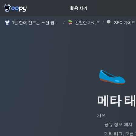
고객 가이드
활용 사례
1분 만에 만드는 노션 웹사이트, 우피!
/
친절한 가이드
/
SEO 가이드
🥿
메타 태
개요
공유 정보 예시
메타 태그, 오픈