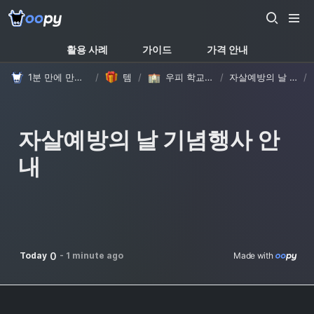
활용 사례
가이드
가격 안내
1분 만에 만드는 노션 웹사이트, 우피!
/
템플릿
/
우피 학교/학원 템플릿
/
자살예방의 날 기념행사 안내
/
자살예방의 날 기념행사 안
내
0
Today
-
1 minute ago
Made with 