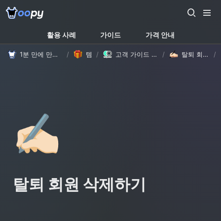
활용 사례
가이드
가격 안내
1분 만에 만드는 노션 웹사이트, 우피!
/
템플릿
/
고객 가이드 템플릿 (with Oopy)
/
탈퇴 회원 삭제하기
/
✍🏻
탈퇴 회원 삭제하기