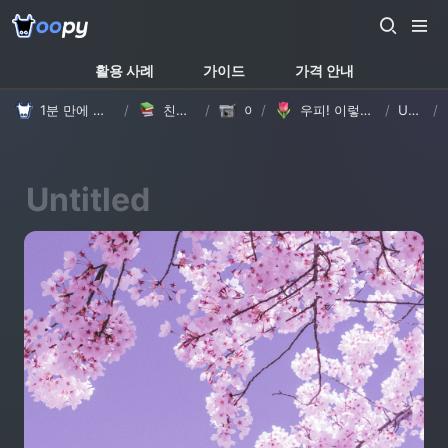
활용 사례
가이드
가격 안내
1분 만에 만드는 노션 웹사이트, 우피!
/
친절한 가이드
/
이야기
/
우피! 이렇게 바뀌었어요 - 모서리 둥글게 & 상단 메뉴바 테마별 로고 설정
/
Untitled
/