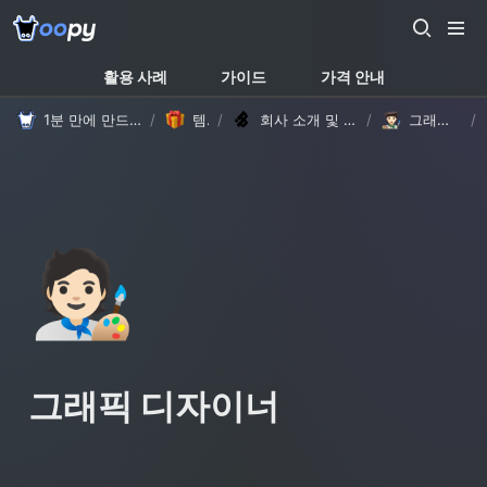
활용 사례
가이드
가격 안내
1분 만에 만드는 노션 웹사이트, 우피!
/
템플릿
/
회사 소개 및 채용 페이지 템플릿 (with Oopy)
/
그래픽 디자이너
/
🧑🏻‍🎨
그래픽 디자이너