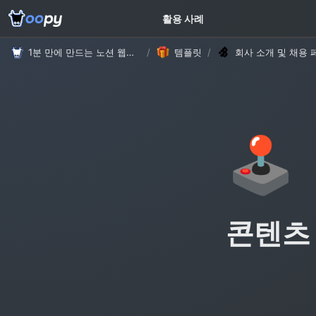
고객 가이드
활용 사례
1분 만에 만드는 노션 웹사이트, 우피!
/
템플릿
/
🕹️
콘텐츠