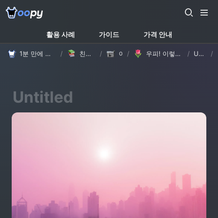
활용 사례
가이드
가격 안내
1분 만에 만드는 노션 웹사이트, 우피!
/
친절한 가이드
/
이야기
/
우피! 이렇게 바뀌었어요 - 모서리 둥글게 & 상단 메뉴바 테마별 로고 설정
/
Untitled
/