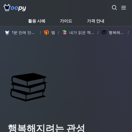
활용 사례
가이드
가격 안내
1분 만에 만드는 노션 웹사이트, 우피!
/
템플릿
/
내가 읽은 책들을 모아봐요! 책장 속 독후감 템플릿 (with Oopy)
/
행복해지려는 관성
/
행복해지려는 관성