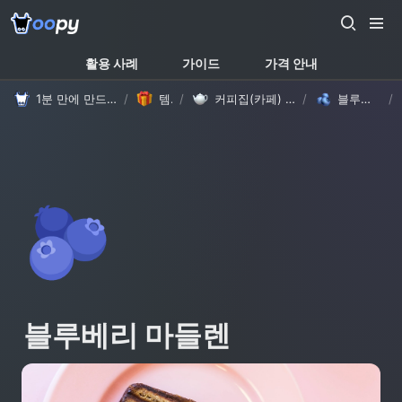
활용 사례
가이드
가격 안내
1분 만에 만드는 노션 웹사이트, 우피!
/
템플릿
/
커피집(카페) 템플릿2 (with Oopy)
/
블루베리 마들렌
/
🫐
블루베리 마들렌