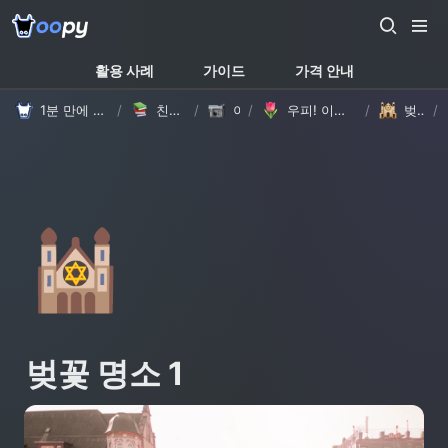
활용 사례
가이드
가격 안내
1분 만에 만드는 노션 웹사이트, 우피!
/
친절한 가이드
/
이야기
/
우피! 이렇게 바뀌었어요 - 모서리 둥글게 & 상단 메뉴바 테마별 로고 설정
/
벚꽃 명소 1
/
🕍
벚꽃 명소 1