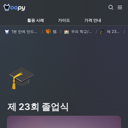
활용 사례
가이드
가격 안내
1분 만에 만드는 노션 웹사이트, 우피!
/
템플릿
/
우피 학교/학원 템플릿
/
제 23회 졸업식
/
🎓
제 23회 졸업식