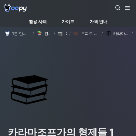
활용 사례
가이드
가격 안내
1분 만에 만드는 노션 웹사이트, 우피!
/
친절한 가이드
/
/
이야기
우피로 나만의 독서 기록 남기기
/
카라마조프가의 형제들 1
/
카라마조프가의 형제들 1