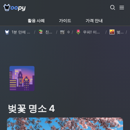
활용 사례
가이드
가격 안내
1분 만에 만드는 노션 웹사이트, 우피!
/
친절한 가이드
/
이야기
/
우피! 이렇게 바뀌었어요 - 모서리 둥글게 & 상단 메뉴바 테마별 로고 설정
/
벚꽃 명소 4
/
🌆
벚꽃 명소 4