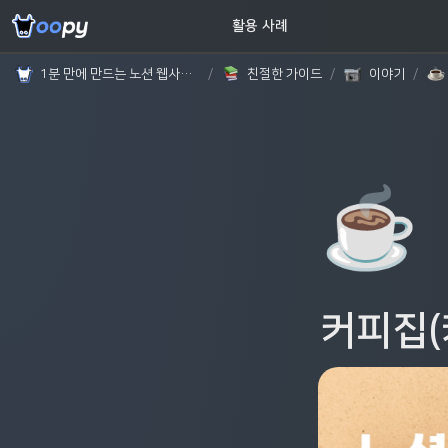
고객 가이드
활용 사례
1분 만에 만드는 노션 웹사이트, 우피!
/
친절한 가이드
/
이야기
/
☕
커피집(