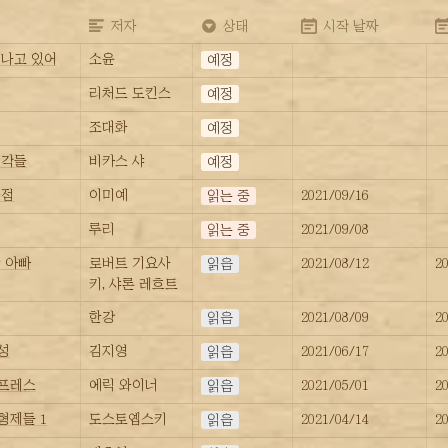
저자
상태
시작 날짜
ᅵᆾ나고 있어
소윤
예정
리처드 도킨스
예정
조대화
예정
생각들
비카스 샤
예정
화점
이미예
2021/09/16
읽는 중
루리
2021/09/08
읽는 중
 아빠
로버트 기요사
2021/08/12
2
읽음
키, 샤론 레흐트
한강
2021/08/09
2
읽음
성
김지영
2021/06/17
2
읽음
프레스
에릭 와이너
2021/05/01
2
읽음
형제들 1
도스토옙스키
2021/04/14
2
읽음