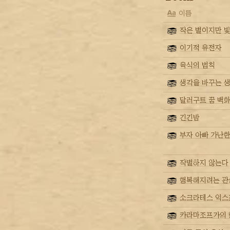
이름
작은 별이지만 ᄇ
이기적 유전자
육식의 법칙
생각을 바꾸는 
달러구트 꿈 백
긴긴밤
부자 아빠 가난한
작별하지 않는다
행복해지려는 관
소크라테스 익스
카라마조프가의 