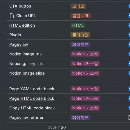
CTA button
스타일
Clean URL
클린 URL
HTML edition
HTML
Plugin
플러그인
Pageview
페이지뷰
Notion image link
Notion 커스텀
Notion gallery link
Notion 커스텀
Notion Image slide
Notion 커스텀
Page YAML code block
Notion 커스텀
Page HTML code block
Notion 커스텀
Oopy HTML code block
Notion 커스텀
Pageview referrer
페이지뷰
20
COUNT